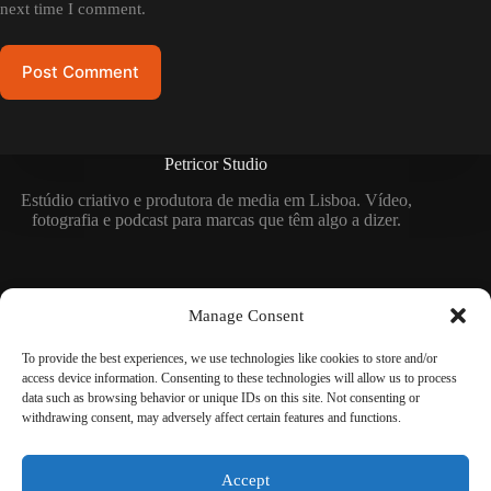
next time I comment.
Post Comment
Petricor Studio
Estúdio criativo e produtora de media em Lisboa. Vídeo,
fotografia e podcast para marcas que têm algo a dizer.
Site Menu
Manage Consent
Início
Serviços
To provide the best experiences, we use technologies like cookies to store and/or
Sobre nós
access device information. Consenting to these technologies will allow us to process
Contacto
data such as browsing behavior or unique IDs on this site. Not consenting or
withdrawing consent, may adversely affect certain features and functions.
Contacta-nos
Accept