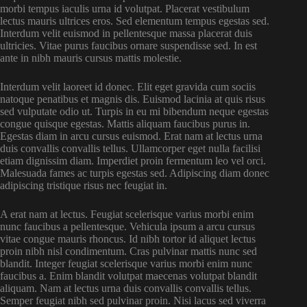
morbi tempus iaculis urna id volutpat. Placerat vestibulum
lectus mauris ultrices eros. Sed elementum tempus egestas sed.
Interdum velit euismod in pellentesque massa placerat duis
ultricies. Vitae purus faucibus ornare suspendisse sed. In est
ante in nibh mauris cursus mattis molestie.
Interdum velit laoreet id donec. Elit eget gravida cum sociis
natoque penatibus et magnis dis. Euismod lacinia at quis risus
sed vulputate odio ut. Turpis in eu mi bibendum neque egestas
congue quisque egestas. Mattis aliquam faucibus purus in.
Egestas diam in arcu cursus euismod. Erat nam at lectus urna
duis convallis convallis tellus. Ullamcorper eget nulla facilisi
etiam dignissim diam. Imperdiet proin fermentum leo vel orci.
Malesuada fames ac turpis egestas sed. Adipiscing diam donec
adipiscing tristique risus nec feugiat in.
A erat nam at lectus. Feugiat scelerisque varius morbi enim
nunc faucibus a pellentesque. Vehicula ipsum a arcu cursus
vitae congue mauris rhoncus. Id nibh tortor id aliquet lectus
proin nibh nisl condimentum. Cras pulvinar mattis nunc sed
blandit. Integer feugiat scelerisque varius morbi enim nunc
faucibus a. Enim blandit volutpat maecenas volutpat blandit
aliquam. Nam at lectus urna duis convallis convallis tellus.
Semper feugiat nibh sed pulvinar proin. Nisi lacus sed viverra