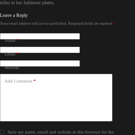
tellus in hac habitasse platea.
Leave a Reply
Your email address will not be published.
Required fields are marked
*
Name
*
Email
*
Website
Add Comment
*
Save my name, email and website in this browser for the