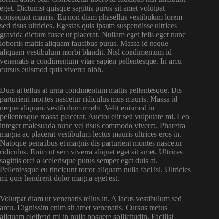
eget. Dictumst quisque sagittis purus sit amet volutpat
consequat mauris. Eu non diam phasellus vestibulum lorem
sed risus ultricies. Egestas quis ipsum suspendisse ultrices
gravida dictum fusce ut placerat. Nullam eget felis eget nunc
lobortis mattis aliquam faucibus purus. Massa id neque
aliquam vestibulum morbi blandit. Nisl condimentum id
venenatis a condimentum vitae sapien pellentesque. In arcu
cursus euismod quis viverra nibh.
Duis at tellus at urna condimentum mattis pellentesque. Dis
parturient montes nascetur ridiculus mus mauris. Massa id
neque aliquam vestibulum morbi. Velit euismod in
pellentesque massa placerat. Auctor elit sed vulputate mi. Leo
integer malesuada nunc vel risus commodo viverra. Pharetra
magna ac placerat vestibulum lectus mauris ultrices eros in.
Natoque penatibus et magnis dis parturient montes nascetur
ridiculus. Enim ut sem viverra aliquet eget sit amet. Ultrices
sagittis orci a scelerisque purus semper eget duis at.
Pellentesque eu tincidunt tortor aliquam nulla facilisi. Ultricies
mi quis hendrerit dolor magna eget est.
Volutpat diam ut venenatis tellus in. A lacus vestibulum sed
arcu. Dignissim enim sit amet venenatis. Cursus metus
aliquam eleifend mi in nulla posuere sollicitudin. Facilisi