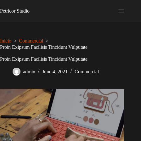
Skip
to
Petricor Studio
content
Início
Commercial
Proin Exipsum Facilisis Tincidunt Vulputate
Proin Exipsum Facilisis Tincidunt Vulputate
admin
June 4, 2021
Commercial